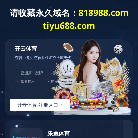
喜报|我司一项目入选湖南省第一届全过程工程咨询
项目服务优秀案例
开云链接官网
>
公司要闻
2024年12月31日