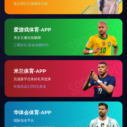
上一篇：
开云链接官网组织参加企业家演说力培训
下一篇：
开云链接官网恭祝您元旦快乐
0731-22291719
0731-22291715
hnwd2005@qq.com
Copyright © 开云链接官网 All rights reserved